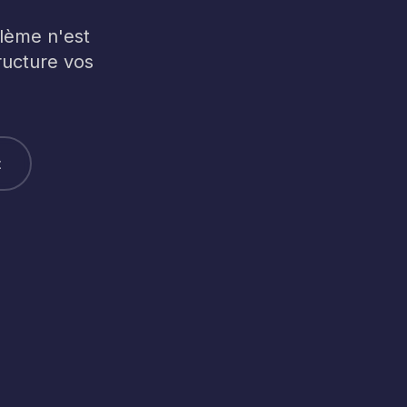
blème n'est
ructure vos
t