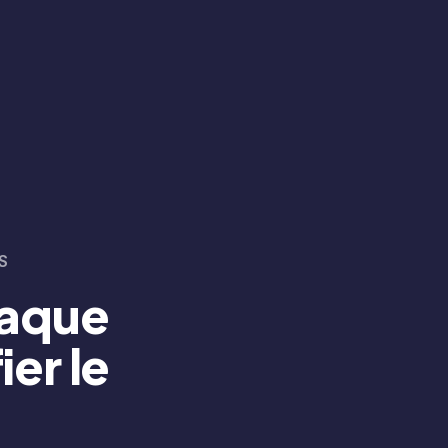
S
haque
ier le